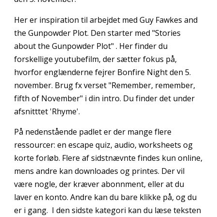
Her er inspiration til arbejdet med
Guy Fawkes and
the Gunpowder Plot
. Den starter med "
Stories
about the Gunpowder Plot" . Her finder du
forskelli
g
e
youtubefilm
, der
sætter fokus på
,
hvorfor englænderne fejrer Bonfire Night den 5.
november
.
Brug fx
v
erset "Remember, remember,
fifth of November" i din intro. Du finder det under
afsnitttet 'Rhyme'.
På nedenstående padlet er der mange flere
ressourcer:
e
n escape quiz, audio, worksheets
og
korte forløb
. Flere af sidstnævnte findes kun online,
mens andre kan downloades og printes. Der vil
være nogle, der kræver abonnment, eller at du
laver en konto. Andre kan du bare klikke på, og du
er i gang. I den sidste kategori kan du læse teksten