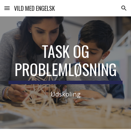
VILD MED ENGELSK
Skip to main content
Skip to navigation
TASK OG
PROBLEMLØSNING
Udskoling