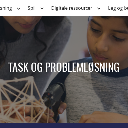
sning
Spil
Digitale ressourcer
Leg og b
ip to main content
Skip to navigat
TASK OG PROBLEMLØSNING