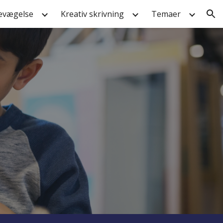
evægelse
Kreativ skrivning
Temaer
ion