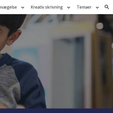
evægelse
Kreativ skrivning
Temaer
ion