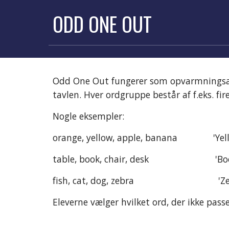
ODD ONE OUT
Odd One Out fungerer som opvarmningsa
tavlen. Hver ordgruppe består af f.eks. 
fir
Nogle eksempler:
orange, yellow, apple, banana              'Y
table, book, chair, desk                        
fish, cat, dog, zebra                              
Eleverne vælger hvilket ord, der ikke pas