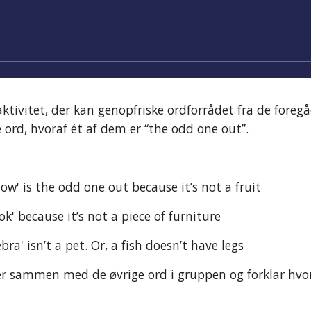
ktivitet
,
 der kan genopfriske ordforrådet fra de foregå
e
 ord, hvoraf 
é
t af dem er “
t
he 
o
dd 
o
ne 
o
ut”.
ellow' is the odd one out because it’s not a fruit
  'Book' because it’s not a piece of furniture
   'Zebra' isn’t a pet. Or, a fish doesn’t have legs
ser sammen med de øvrige ord i gruppen og forklar hvor