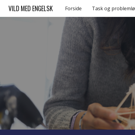
VILD MED ENGELSK
Forside
Task og problemlø
Sk