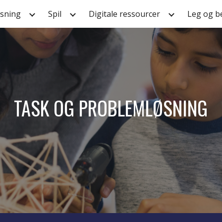
sning
Spil
Digitale ressourcer
Leg og b
ip to main content
Skip to navigat
TASK OG PROBLEMLØSNING