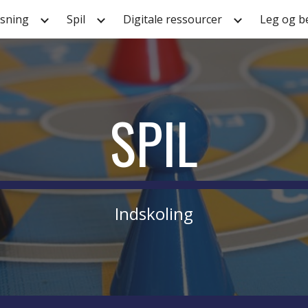
sning
Spil
Digitale ressourcer
Leg og b
ip to main content
Skip to navigat
SPIL
Indskoling