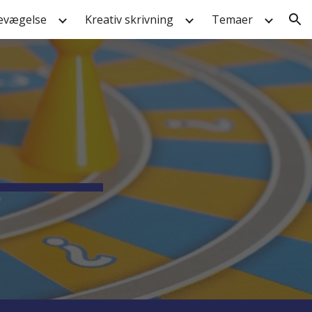
evægelse
Kreativ skrivning
Temaer
ion