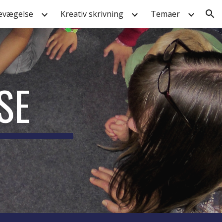
evægelse
Kreativ skrivning
Temaer
ion
SE