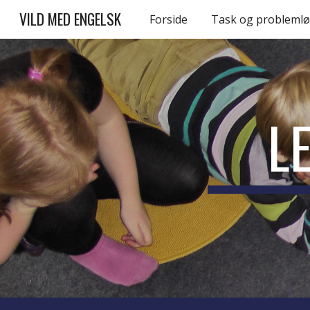
VILD MED ENGELSK
Forside
Task og problemlø
Sk
L