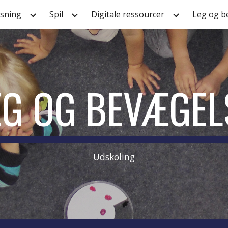
sning
Spil
Digitale ressourcer
Leg og b
ip to main content
Skip to navigat
EG OG BEVÆGEL
Udskoling