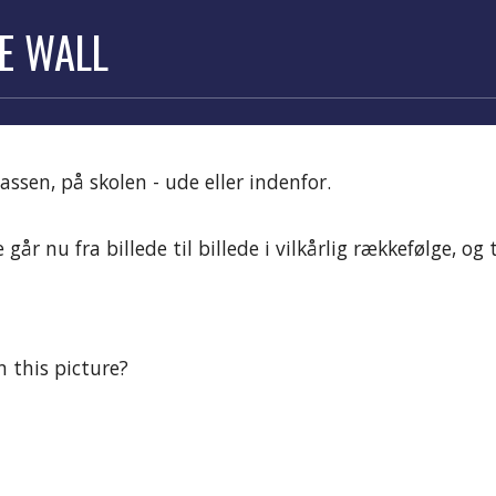
E WALL
assen, på skolen - ude
eller
indenfor.
 går nu fra billede til billede i vilkårlig rækkefølge, o
 this picture?