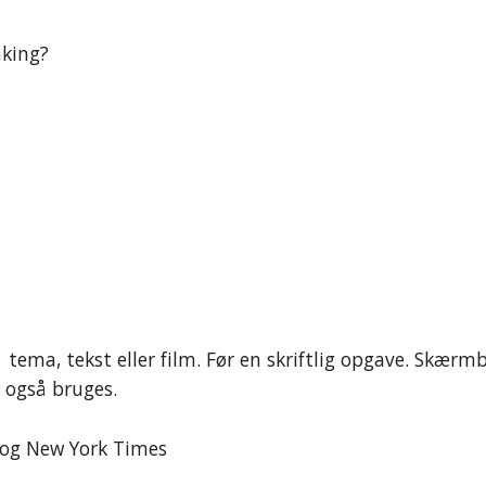
nking?
tema, tekst eller film. Før en skriftlig opgave
.
Skærmbi
e også bruges.
d og New York Times