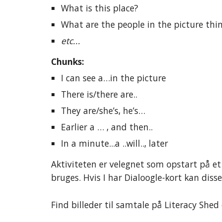
What is this place?
What are the people in the picture thi
etc...
Chunks:
I can see a…in the picture
There is/there are..
They are/she’s, he’s…
Earlier a … , and then..
In a minute...a ..will.., later
Aktiviteten er velegnet som opstart på et 
bruges. Hvis I har Dialoogle
-
ko
rt kan diss
Find billeder til samtale på Literacy She