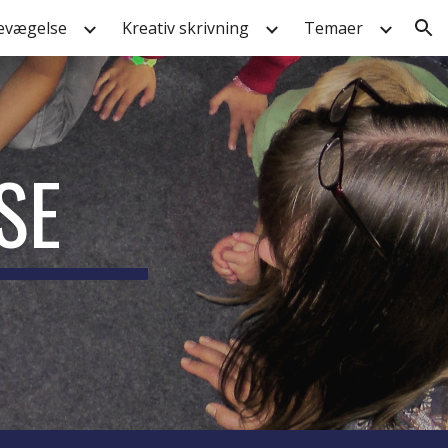
evægelse
Kreativ skrivning
Temaer
ion
SE