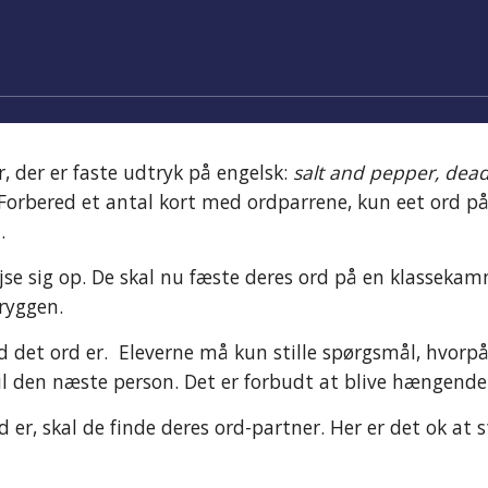
r, der er faste udtryk på engelsk: 
salt and pepper, dead 
 Forbered et antal kort med ordparrene, kun eet ord på
.
ejse sig op. De skal nu fæste deres ord på en klassek
 ryggen.
det ord er.  Eleverne må kun stille spørgsmål, hvorpå de
 til den næste person. Det er forbudt at blive hængend
er, skal de finde deres ord-partner. Her er det ok at st