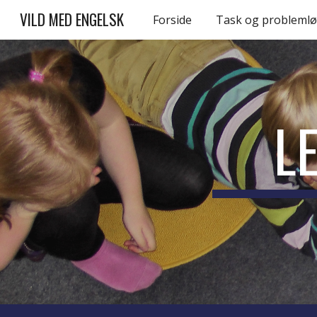
VILD MED ENGELSK
Forside
Task og problemlø
Sk
L