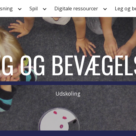
sning
Spil
Digitale ressourcer
Leg og b
ip to main content
Skip to navigat
EG OG BEVÆGEL
Udskoling