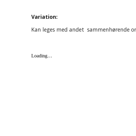
Variation:
K
an leges med andet  sammenhørende ord