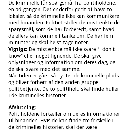
De kriminelle får spørgsmål fra politi
holdene
,
é
n ad gangen. Det er derfor godt at have to
lokaler, så de kriminelle ikke kan kommunikere
med hinanden. Politiet s
tille
r
de mistænkte de
spørgsmål, som de har forberedt, samt hvad
de ellers kan komme i tanke om. De har fem
minutter og skal helst tage noter.
Vigtigt:
De mistænkte må ikke svare "I don't
know" eller noget lignende. De skal give
oplysninger og information om deres dag, og
de skal svare med det samme.
Når tiden er gået så bytter de kriminelle plads
og bliver forhørt af den anden gruppe
politbetjente. De to politihold skal finde huller
i de kriminelles historier.
Afslutning:
Politiholdene fortæller om deres informationer
til hinanden. Hvis de kan finde tre forskelle i
de kriminelles historier, skal der være