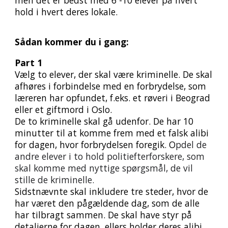
men det er bedst med 6 -10 elever på hvert
hold i hvert deres lokale.
Sådan kommer du i gang:
Part 1
Vælg to elever, der skal være kriminelle. De skal
afhøres i forbindelse med en forbrydelse, som
læreren har opfundet, f.eks. et røveri i Beograd
eller et giftmord i Oslo.
De to kriminelle skal gå udenfor. De har 10
minutter til at komme frem med et falsk alibi
for dagen, hvor forbrydelsen foregik. O
pdel de
andre elever i to hold politiefterforskere, som
skal komme med nyttige spørgsmål, de vil
stille de kriminelle.
Sidstnævnte skal inkludere tre steder, hvor de
har været den pågældende dag, som de alle
har tilbragt sammen. De skal have styr på
detaljerne for dagen, ellers holder deres alibi