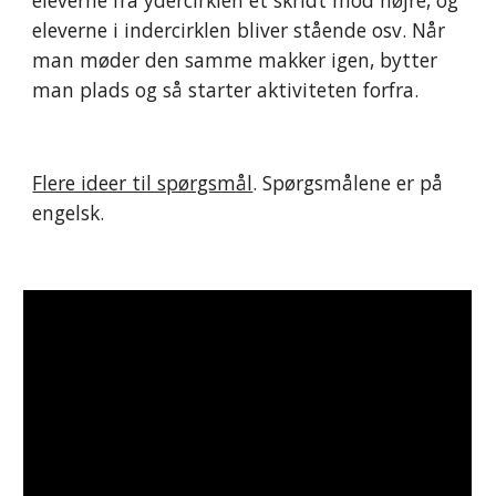
eleverne fra ydercirklen et skridt mod højre, og 
eleverne i indercirklen bliver stående 
o
sv. Når 
man møder den samme makker igen, bytter 
man plads og så starter aktiviteten forfra.
Flere ideer til spørgsmål
. 
S
pørg
smålene er på 
engelsk. 