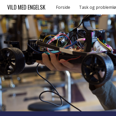
VILD MED ENGELSK
Forside
Task og problemlø
Sk