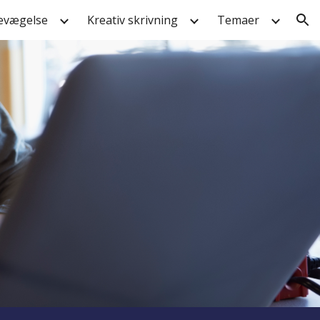
evægelse
Kreativ skrivning
Temaer
ion