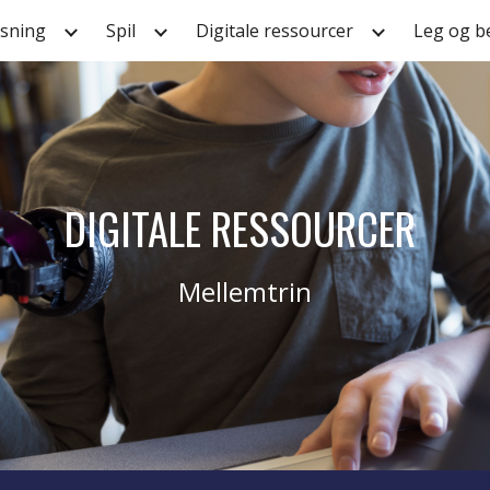
sning
Spil
Digitale ressourcer
Leg og b
ip to main content
Skip to navigat
DIGITALE RESSOURCER
Mellemtrin