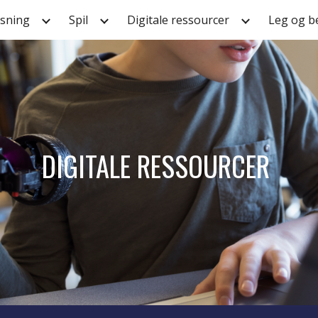
sning
Spil
Digitale ressourcer
Leg og b
ip to main content
Skip to navigat
DIGITALE RESSOURCER