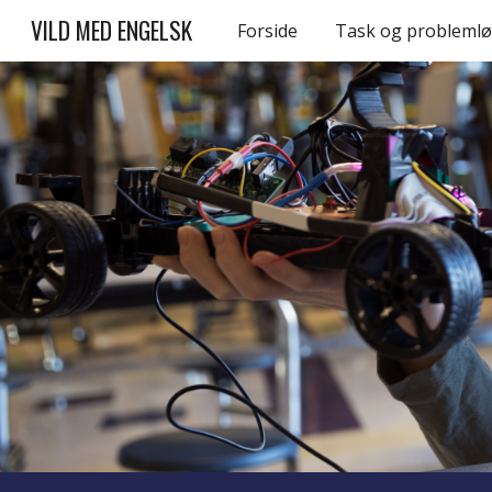
VILD MED ENGELSK
Forside
Task og problemlø
Sk