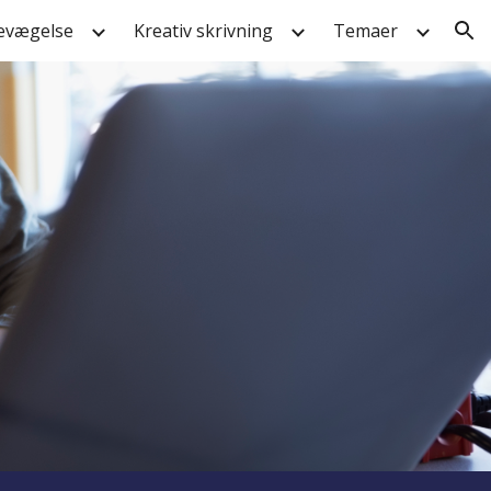
evægelse
Kreativ skrivning
Temaer
ion