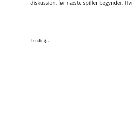
diskussion, før næste spiller begynder. Hvi