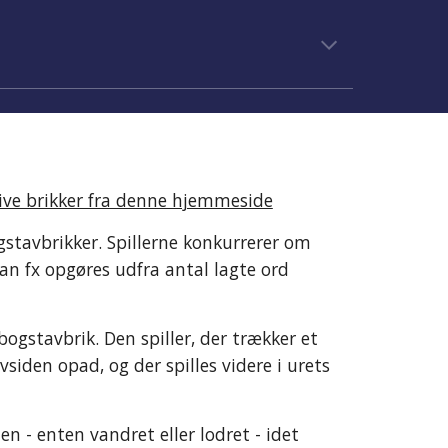
ive brikker fra denne hjemmeside
stavbrikke
r
. Spillerne konkurrerer om 
an fx 
opgøres udfra antal lagte ord 
gstavbrik. Den spiller, der trækker et 
vs
iden opad,
 og der spilles videre i urets 
d
en - enten vandret eller lodret - idet 