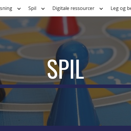
sning
Spil
Digitale ressourcer
Leg og b
ip to main content
Skip to navigat
SPIL