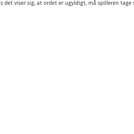
s det viser sig, at ordet er ugyldigt, må spilleren tage 