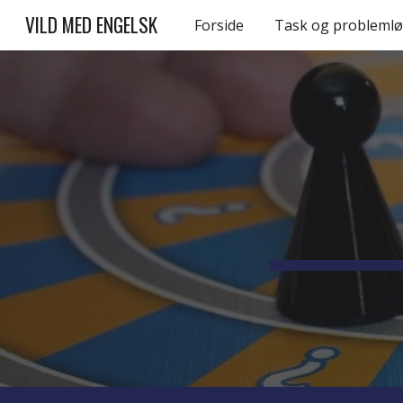
VILD MED ENGELSK
Forside
Task og problemlø
Sk