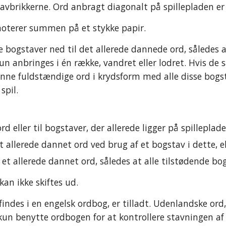
avbrikkerne. Ord anbragt diagonalt på spillepla
d
en er 
g noterer summen på et stykke papir. 
lere bogstaver ned til det allerede dannede ord, således
kun anbringes i én række, vandret eller lodret. Hvis d
nne fuldstændige ord i krydsform med alle disse bogstav
spil.
ord eller til bogstaver, der allerede ligger på spillepla
d
e
t allerede dannet ord ved brug af et bogstav i dette, el
 et allerede dannet ord, således at alle tilstødende b
kan ikke skiftes ud.
indes i en 
engelsk
 ordbog, er tilladt. Udenlandske ord
 kun benytte ordbogen for at kontrollere 
stavningen
 af