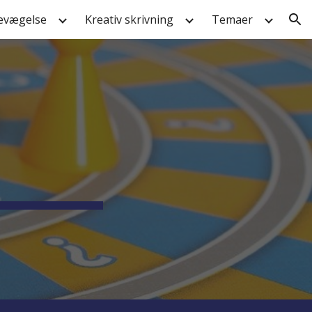
evægelse
Kreativ skrivning
Temaer
ion